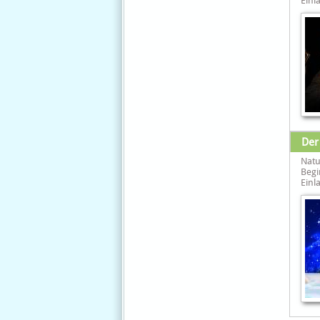
Einla
Der
Natu
Begi
Einla