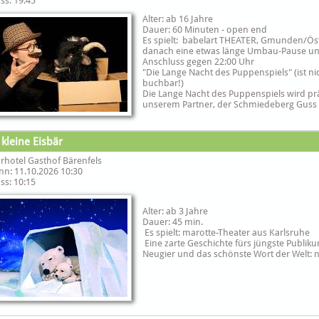
ss: 19:45
Alter: ab 16 Jahre
Dauer: 60 Minuten - open end
Es spielt: babelart THEATER, Gmunden/Ös
danach eine etwas länge Umbau-Pause u
Anschluss gegen 22:00 Uhr
"Die Lange Nacht des Puppenspiels" (ist ni
buchbar!)
Die Lange Nacht des Puppenspiels wird prä
unserem Partner, der Schmiedeberg Guss
 kleine Eisbär
rhotel Gasthof Bärenfels
nn: 11.10.2026 10:30
ss: 10:15
Alter: ab 3 Jahre
Dauer: 45 min.
Es spielt: marotte-Theater aus Karlsruhe
Eine zarte Geschichte fürs jüngste Publik
Neugier und das schönste Wort der Welt: 