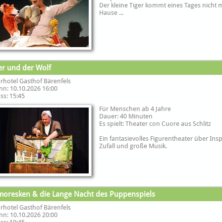
Der kleine Tiger kommt eines Tages nicht
Hause ...
er und der Wolf
rhotel Gasthof Bärenfels
nn: 10.10.2026 16:00
ss: 15:45
Für Menschen ab 4 Jahre
Dauer: 40 Minuten
Es spielt: Theater con Cuore aus Schlitz
Ein fantasievolles Figurentheater über Insp
Zufall und große Musik.
oresken & die Lange Nacht des Puppenspiels
rhotel Gasthof Bärenfels
nn: 10.10.2026 20:00