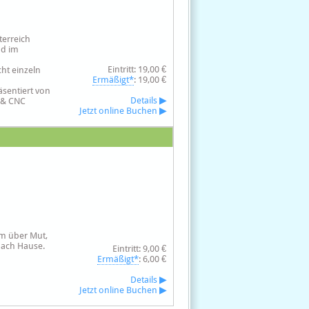
terreich
nd im
Eintritt: 19,00 €
cht einzeln
Ermäßigt*
: 19,00 €
sentiert von
Details
▶
 & CNC
Jetzt online Buchen
▶
um über Mut,
nach Hause.
Eintritt: 9,00 €
Ermäßigt*
: 6,00 €
Details
▶
Jetzt online Buchen
▶