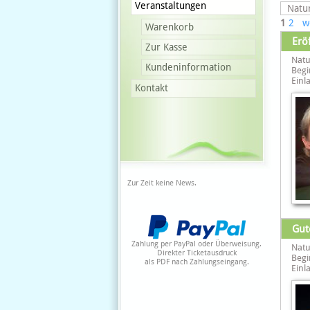
Veranstaltungen
1
2
w
Warenkorb
Erö
Zur Kasse
Natu
Kundeninformation
Begi
Einla
Kontakt
Zur Zeit keine News.
Gut
Zahlung per PayPal oder Überweisung.
Natu
Direkter Ticketausdruck
Begi
als PDF nach Zahlungseingang.
Einla