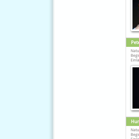
Pet
Natu
Begi
Einla
Hum
Natu
Begi