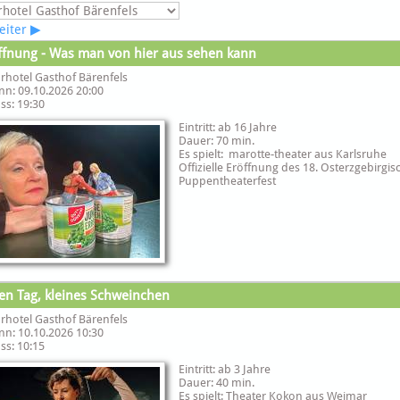
eiter
▶
ffnung - Was man von hier aus sehen kann
rhotel Gasthof Bärenfels
nn: 09.10.2026 20:00
ss: 19:30
Eintritt: ab 16 Jahre
Dauer: 70 min.
Es spielt: marotte-theater aus Karlsruhe
Offizielle Eröffnung des 18. Osterzgebirgi
Puppentheaterfest
en Tag, kleines Schweinchen
rhotel Gasthof Bärenfels
nn: 10.10.2026 10:30
ss: 10:15
Eintritt: ab 3 Jahre
Dauer: 40 min.
Es spielt: Theater Kokon aus Weimar