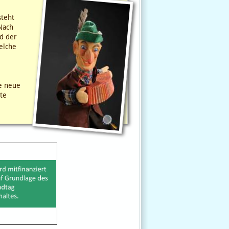
steht
Nach
d der
elche
e neue
te