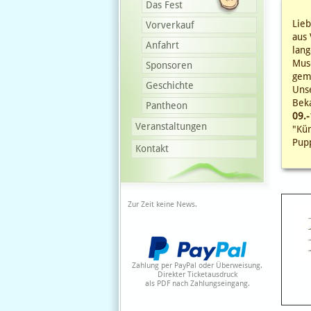
Das Fest
Lieb
Vorverkauf
aus 
Anfahrt
lang
Muse
Sponsoren
gem
Geschichte
Unse
Bek
Pantheon
09.-
Veranstaltungen
"Kün
Pupp
Kontakt
Zur Zeit keine News.
Zahlung per PayPal oder Überweisung.
Direkter Ticketausdruck
als PDF nach Zahlungseingang.