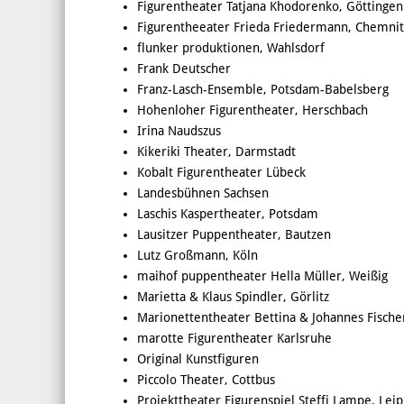
Figurentheater Tatjana Khodorenko, Göttingen
Figurentheeater Frieda Friedermann, Chemnit
flunker produktionen, Wahlsdorf
Frank Deutscher
Franz-Lasch-Ensemble, Potsdam-Babelsberg
Hohenloher Figurentheater, Herschbach
Irina Naudszus
Kikeriki Theater, Darmstadt
Kobalt Figurentheater Lübeck
Landesbühnen Sachsen
Laschis Kaspertheater, Potsdam
Lausitzer Puppentheater, Bautzen
Lutz Großmann, Köln
maihof puppentheater Hella Müller, Weißig
Marietta & Klaus Spindler, Görlitz
Marionettentheater Bettina & Johannes Fische
marotte Figurentheater Karlsruhe
Original Kunstfiguren
Piccolo Theater, Cottbus
Projekttheater Figurenspiel Steffi Lampe, Leip