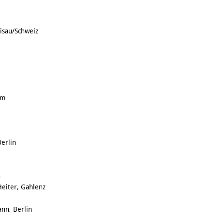
risau/Schweiz
im
Berlin
n
Heiter, Gahlenz
nn, Berlin