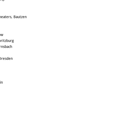
heaters, Bautzen
ow
ritzburg
rnsbach
 Dresden
in