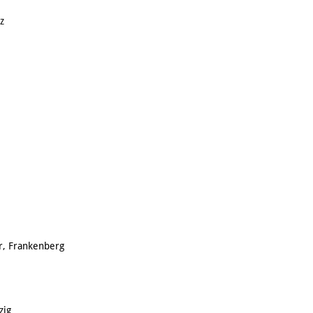
z
r, Frankenberg
zig